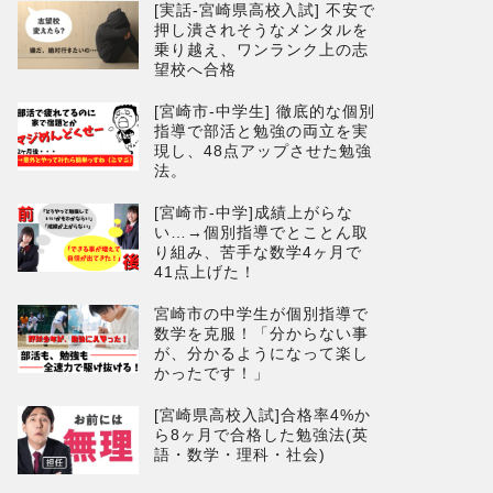
[実話-宮崎県高校入試] 不安で
押し潰されそうなメンタルを
乗り越え、ワンランク上の志
望校へ合格
[宮崎市-中学生] 徹底的な個別
指導で部活と勉強の両立を実
現し、48点アップさせた勉強
法。
[宮崎市-中学]成績上がらな
い…→個別指導でとことん取
り組み、苦手な数学4ヶ月で
41点上げた！
宮崎市の中学生が個別指導で
数学を克服！「分からない事
が、分かるようになって楽し
かったです！」
[宮崎県高校入試]合格率4%か
ら8ヶ月で合格した勉強法(英
語・数学・理科・社会)