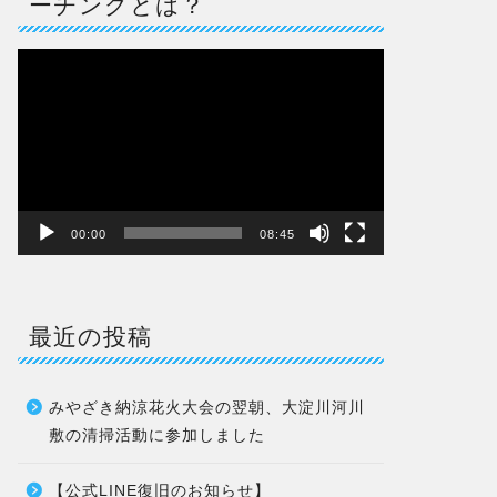
ーチングとは？
動
画
プ
レ
ー
ヤ
ー
00:00
08:45
最近の投稿
みやざき納涼花火大会の翌朝、大淀川河川
敷の清掃活動に参加しました
【公式LINE復旧のお知らせ】