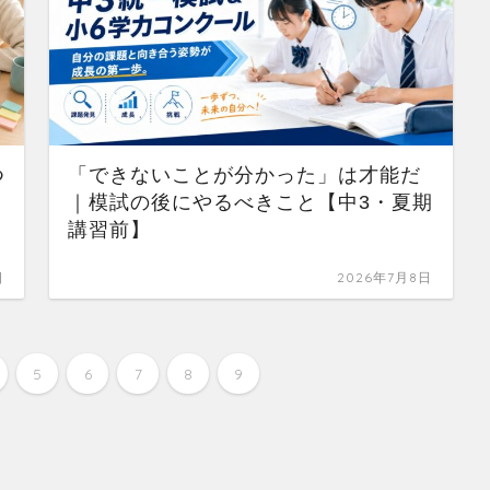
つ
「できないことが分かった」は才能だ
｜模試の後にやるべきこと【中3・夏期
講習前】
日
2026年7月8日
5
6
7
8
9