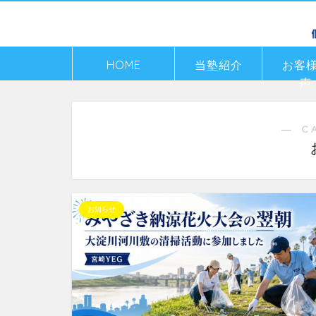
HOME
当塾紹介
お客
声
― C
お知らせ