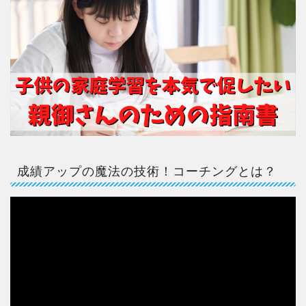
成績アップの魔法の技術！コーチングとは？
動
画
プ
レ
ー
ヤ
ー