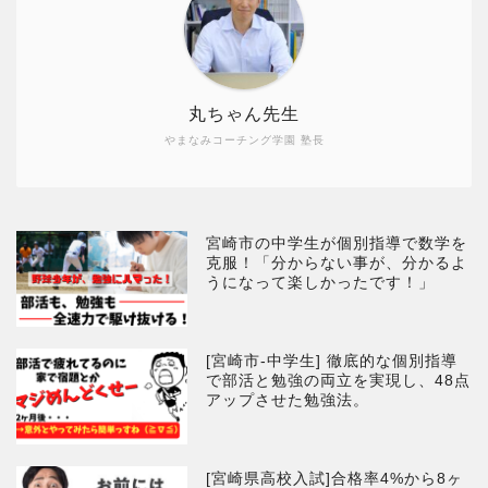
丸ちゃん先生
やまなみコーチング学園 塾長
宮崎市の中学生が個別指導で数学を
克服！「分からない事が、分かるよ
うになって楽しかったです！」
[宮崎市-中学生] 徹底的な個別指導
で部活と勉強の両立を実現し、48点
アップさせた勉強法。
[宮崎県高校入試]合格率4%から8ヶ