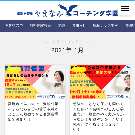
お客様の声
無料体験授業
講師
お知らせ
成績アップ事例
お問
― ARCHIVES ―
2021年 1月
季節講習
お知らせ
宮崎市で学力向上、受験対策
勉強のことなら何でも聞いて
をするなら自分の苦手教科が
ください！宮崎市のこんな学
とことん勉強できる個別指導
生向け→勉強のやり方がわか
塾で決まり！
らない！受験対策をしたい！
勉強ができるようになりた
い！