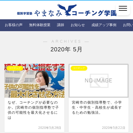
お客様の声
無料体験授業
講師
お知らせ
成績アップ事例
お問
― ARCHIVES ―
2020年 5月
コーチング
コーチング
なぜ、コーチングが必要なの
宮崎市の個別指導塾で、小学
か。|宮崎市の個別指導塾で子
生・中学生・高校生が成長す
供の可能性を最大化させるに
るための勉強法。
は
2020年5月28日
2020年5月22日