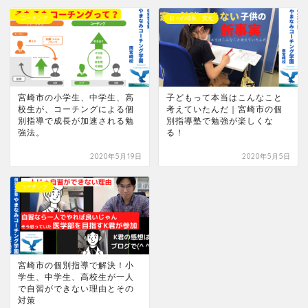
コーチング
日々の成長・変化
宮崎市の小学生、中学生、高
子どもって本当はこんなこと
校生が、コーチングによる個
考えていたんだ｜宮崎市の個
別指導で成長が加速される勉
別指導塾で勉強が楽しくな
強法。
る！
2020年5月19日
2020年5月5日
コーチング
宮崎市の個別指導で解決！小
学生、中学生、高校生が一人
で自習ができない理由とその
対策