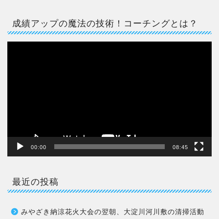
成績アップの魔法の技術！コーチングとは？
動
画
プ
レ
ー
ヤ
ー
00:00
08:45
最近の投稿
みやざき納涼花火大会の翌朝、大淀川河川敷の清掃活動