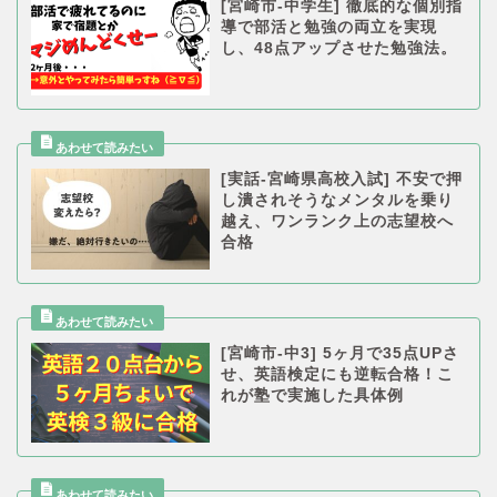
[宮崎市-中学生] 徹底的な個別指
導で部活と勉強の両立を実現
し、48点アップさせた勉強法。
[実話-宮崎県高校入試] 不安で押
し潰されそうなメンタルを乗り
越え、ワンランク上の志望校へ
合格
[宮崎市-中3] 5ヶ月で35点UPさ
せ、英語検定にも逆転合格！こ
れが塾で実施した具体例