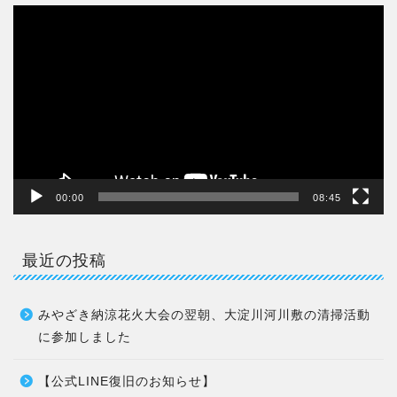
動
画
プ
レ
ー
ヤ
ー
00:00
08:45
最近の投稿
みやざき納涼花火大会の翌朝、大淀川河川敷の清掃活動
に参加しました
【公式LINE復旧のお知らせ】