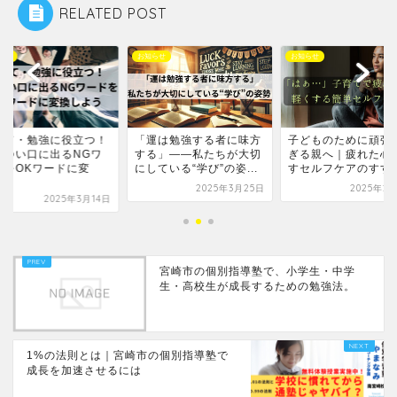
RELATED POST
らせ
お知らせ
お知らせ
育て・勉強に役立つ！
「運は勉強する者に味方
子どものために頑張
いつい口に出るNGワ
する」――私たちが大切
ぎる親へ｜疲れた心
ドをOKワードに変
にしている“学び”の姿...
すセルフケアのすす
.
2025年3月25日
2025年2
2025年3月14日
宮崎市の個別指導塾で、小学生・中学
生・高校生が成長するための勉強法。
1%の法則とは｜宮崎市の個別指導塾で
成長を加速させるには