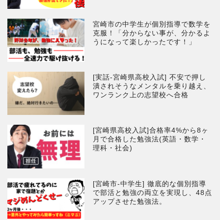
宮崎市の中学生が個別指導で数学を
克服！「分からない事が、分かるよ
うになって楽しかったです！」
[実話-宮崎県高校入試] 不安で押し
潰されそうなメンタルを乗り越え、
ワンランク上の志望校へ合格
[宮崎県高校入試]合格率4%から8ヶ
月で合格した勉強法(英語・数学・
理科・社会)
[宮崎市-中学生] 徹底的な個別指導
で部活と勉強の両立を実現し、48点
アップさせた勉強法。