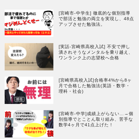
[宮崎市-中学生] 徹底的な個別指導
で部活と勉強の両立を実現し、48点
アップさせた勉強法。
[実話-宮崎県高校入試] 不安で押し
潰されそうなメンタルを乗り越え、
ワンランク上の志望校へ合格
[宮崎県高校入試]合格率4%から8ヶ
月で合格した勉強法(英語・数学・
理科・社会)
[宮崎市-中学]成績上がらない…→個
別指導でとことん取り組み、苦手な
数学4ヶ月で41点上げた！