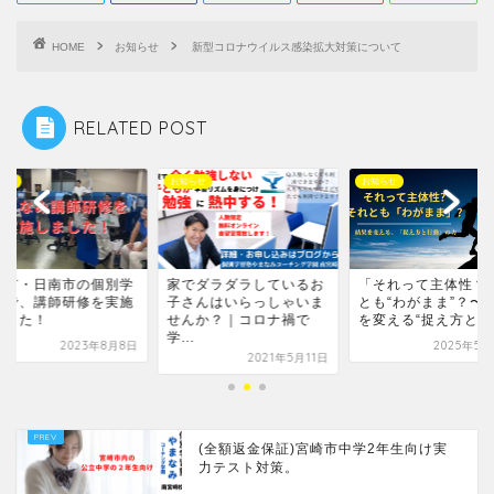
HOME
お知らせ
新型コロナウイルス感染拡大対策について
RELATED POST
らせ
お知らせ
お知らせ
崎市・日南市の個別学
家でダラダラしているお
「それって主体性？ 
塾で、講師研修を実施
子さんはいらっしゃいま
とも“わがまま”？〜
ました！
せんか？｜コロナ禍で
を変える“捉え方と...
学...
2023年8月8日
2025年5月
2021年5月11日
(全額返金保証)宮崎市中学2年生向け実
力テスト対策。