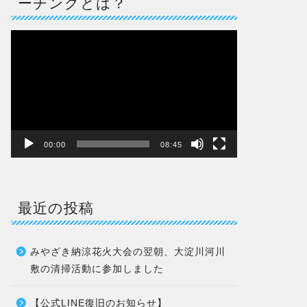
ーチングとは？
動
画
プ
レ
ー
ヤ
ー
00:00
08:45
最近の投稿
みやざき納涼花火大会の翌朝、大淀川河川
敷の清掃活動に参加しました
【公式LINE復旧のお知らせ】