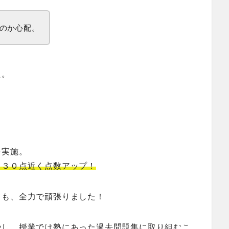
のか心配。
た。
を実施。
と３０点近く点数アップ！
ても、全力で頑張りました！
やし、授業では塾にあった過去問題集に取り組むこ