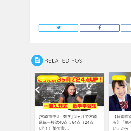
RELATED POST
成績アップ事例
お知らせ
んなこと考
[宮崎市中3 - 数学] 3ヶ月で宮崎
【日南市の
市の個別指
県統一模試40点→64点（24点
る】「勉強
なる！
UP！）塾で実...
い」から 