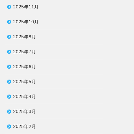
2025年11月
2025年10月
2025年8月
2025年7月
2025年6月
績アップ事例
お知らせ
2025年5月
2025年4月
2025年3月
宮崎市中3 - 数学] 3ヶ月で宮崎
【日南市の学習塾で本当に変わ
統一模試40点→64点（24点
る】「勉強のやり方がわからな
2025年2月
P！）塾で実...
い」から 自分で学び、未来を...