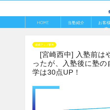
HOME
当塾紹介
お客
声
成績アップ事例
[宮崎西中] 入塾前
ったが、入塾後に塾の
学は30点UP！