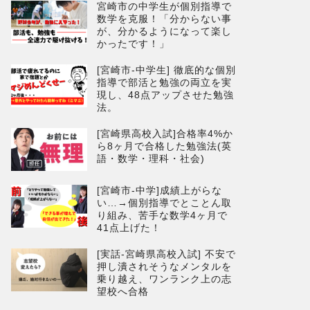
宮崎市の中学生が個別指導で
数学を克服！「分からない事
が、分かるようになって楽し
かったです！」
[宮崎市-中学生] 徹底的な個別
指導で部活と勉強の両立を実
現し、48点アップさせた勉強
法。
[宮崎県高校入試]合格率4%か
ら8ヶ月で合格した勉強法(英
語・数学・理科・社会)
[宮崎市-中学]成績上がらな
い…→個別指導でとことん取
り組み、苦手な数学4ヶ月で
41点上げた！
[実話-宮崎県高校入試] 不安で
押し潰されそうなメンタルを
乗り越え、ワンランク上の志
望校へ合格