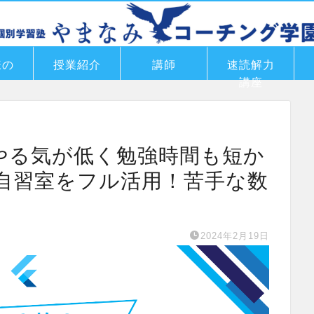
様の
授業紹介
講師
速読解力
講座
はやる気が低く勉強時間も短か
自習室をフル活用！苦手な数
2024年2月19日