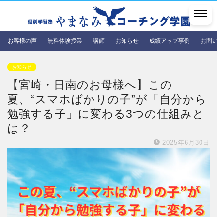
お客様の声
無料体験授業
講師
お知らせ
成績アップ事例
お問
お知らせ
【宮崎・日南のお母様へ】この
夏、“スマホばかりの子”が「自分から
勉強する子」に変わる3つの仕組みと
は？
2025年6月30日