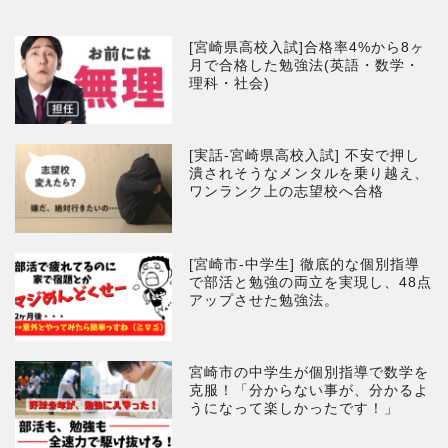
[宮崎県高校入試]合格率4%から8ヶ
月で合格した勉強法(英語・数学・
理科・社会)
[実話-宮崎県高校入試] 不安で押し
潰されそうなメンタルを乗り越え、
ワンランク上の志望校へ合格
[宮崎市-中学生] 徹底的な個別指導
で部活と勉強の両立を実現し、48点
アップさせた勉強法。
宮崎市の中学生が個別指導で数学を
克服！「分からない事が、分かるよ
うになって楽しかったです！」