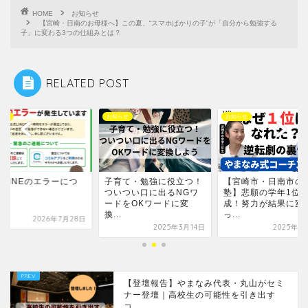
HOME
お知らせ
【宮崎・日南のお母様へ】この夏、“スマホばかりの子”が「自分から勉強する
子」に変わる3つの仕組みとは？
RELATED POST
お知らせ
お知らせ
お知らせ
子育て・勉強に役立つ！
【宮崎市・日南市の学習
公式LINEの
ついつい口に出るNGワ
塾】悲願の学年1位を達
いて
ードをOKワードに変
成！努力が結果に変わ
換...
っ...
2
2025年3月14日
2025年10月1日
【登壇報告】やまなみ代表・丸山がセミ
ナー登壇｜高校生の可能性を引き出す
コ...