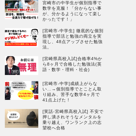
宮崎市の中学生が個別指導で
数学を克服！「分からない事
が、分かるようになって楽し
かったです！」
[宮崎市-中学生] 徹底的な個別
指導で部活と勉強の両立を実
現し、48点アップさせた勉強
法。
[宮崎県高校入試]合格率4%か
ら8ヶ月で合格した勉強法(英
語・数学・理科・社会)
[宮崎市-中学]成績上がらな
い…→個別指導でとことん取
り組み、苦手な数学4ヶ月で
41点上げた！
[実話-宮崎県高校入試] 不安で
押し潰されそうなメンタルを
乗り越え、ワンランク上の志
望校へ合格