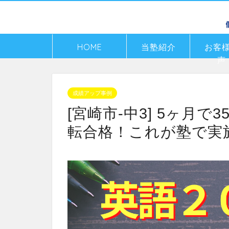
HOME
当塾紹介
お客
声
成績アップ事例
[宮崎市-中3] 5ヶ月
転合格！これが塾で実