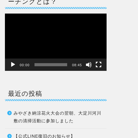
ーチングとは？
動
画
プ
レ
ー
ヤ
ー
00:00
08:45
最近の投稿
みやざき納涼花火大会の翌朝、大淀川河川
敷の清掃活動に参加しました
【公式LINE復旧のお知らせ】