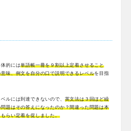
具体的には
単語帳一冊を９割以上定着させること
の意味、例文を自分の口で説明できるレベル
を目指
レベルには到達できないので、
英文法は３回ほど繰
の問題はその答えになったのか？間違った問題は本
てもらい定着を促しました。