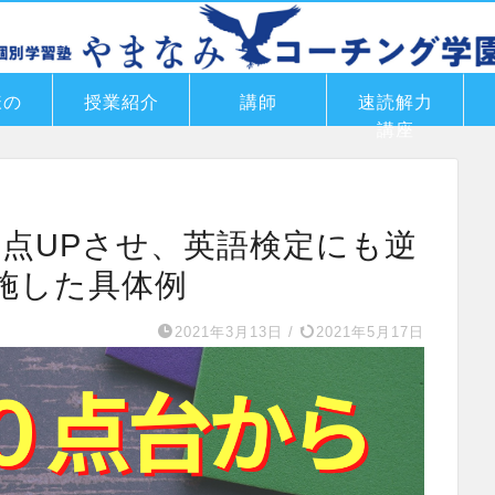
様の
授業紹介
講師
速読解力
講座
で35点UPさせ、英語検定にも逆
施した具体例
2021年3月13日
/
2021年5月17日