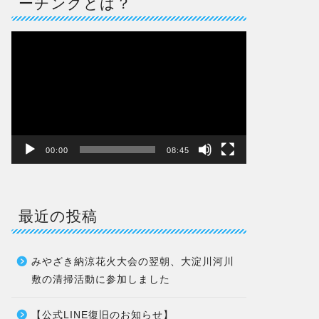
ーチングとは？
動
画
プ
レ
ー
ヤ
ー
00:00
08:45
最近の投稿
みやざき納涼花火大会の翌朝、大淀川河川
敷の清掃活動に参加しました
【公式LINE復旧のお知らせ】