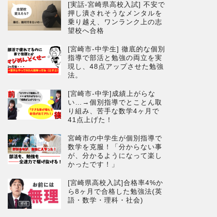
[実話-宮崎県高校入試] 不安で
押し潰されそうなメンタルを
乗り越え、ワンランク上の志
望校へ合格
[宮崎市-中学生] 徹底的な個別
指導で部活と勉強の両立を実
現し、48点アップさせた勉強
法。
[宮崎市-中学]成績上がらな
い…→個別指導でとことん取
り組み、苦手な数学4ヶ月で
41点上げた！
宮崎市の中学生が個別指導で
数学を克服！「分からない事
が、分かるようになって楽し
かったです！」
[宮崎県高校入試]合格率4%か
ら8ヶ月で合格した勉強法(英
語・数学・理科・社会)