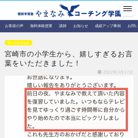
お客様の声
無料体験授業
講師
お知らせ
成績アップ事例
お問
日々のやまなみ
宮崎市の小学生から、嬉しすぎるお言
葉をいただきました！
2022年3月17日