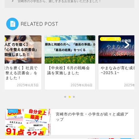
宮崎市の小学生から、嬉しすぎるお言葉をいただきました！
RELATED POST
らせ
お知らせ
成績アップ事例
人間力を磨く】社員で
【中央校】6月の戦略会
やまなみが育む成長
心を整える読書会」を
議を実施しました
~2025.1~
催しました！
2025年6月3日
2025年6月6日
2025年2
宮崎市の中学生・小学生が続々と成績ア
ップ