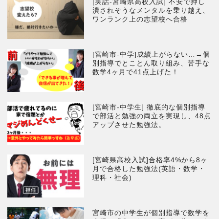
[実話-宮崎県高校入試] 不安で押し
潰されそうなメンタルを乗り越え、
ワンランク上の志望校へ合格
[宮崎市-中学]成績上がらない…→個
別指導でとことん取り組み、苦手な
数学4ヶ月で41点上げた！
[宮崎市-中学生] 徹底的な個別指導
で部活と勉強の両立を実現し、48点
アップさせた勉強法。
[宮崎県高校入試]合格率4%から8ヶ
月で合格した勉強法(英語・数学・
理科・社会)
宮崎市の中学生が個別指導で数学を