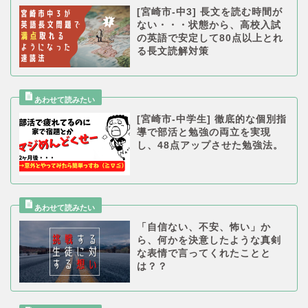
[宮崎市-中3] 長文を読む時間が
ない・・・状態から、高校入試
の英語で安定して80点以上とれ
る長文読解対策
[宮崎市-中学生] 徹底的な個別指
導で部活と勉強の両立を実現
し、48点アップさせた勉強法。
「自信ない、不安、怖い」か
ら、何かを決意したような真剣
な表情で言ってくれたことと
は？？