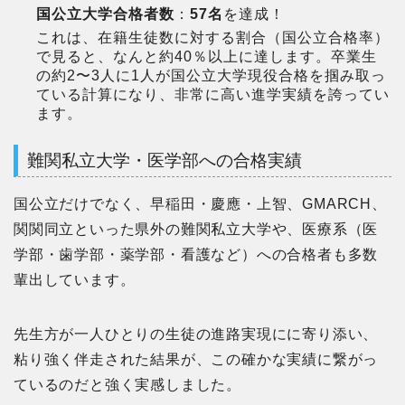
国公立大学合格者数
：
57名
を達成！
これは、在籍生徒数に対する割合（国公立合格率）
で見ると、なんと約40％以上に達します。卒業生
の約2〜3人に1人が国公立大学現役合格を掴み取っ
ている計算になり、非常に高い進学実績を誇ってい
ます。
難関私立大学・医学部への合格実績
国公立だけでなく、早稲田・慶應・上智、GMARCH、
関関同立といった県外の難関私立大学や、医療系（医
学部・歯学部・薬学部・看護など）への合格者も多数
輩出しています。
先生方が一人ひとりの生徒の進路実現にに寄り添い、
粘り強く伴走された結果が、この確かな実績に繋がっ
ているのだと強く実感しました。