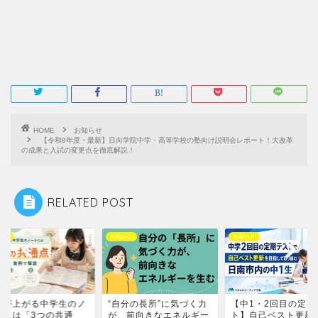
HOME
お知らせ
【令和8年度・最新】日向学院中学・高等学校の塾向け説明会レポート！大改革
の成果と入試の変更点を徹底解説！
RELATED POST
らせ
お知らせ
お知らせ
自分の長所”に気づく力
【中1・2回目の定期テス
成績が上がる中学生
、前向きなエネルギー
ト】自己ベスト更新のた
ートには「3つの共