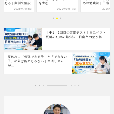
生む
めの勉強法｜日南市の...
点」がある｜実例で
2025年5月19日
2026年7月1日
2026年7
【中1・2回目の定期テスト】自己ベスト
更新のための勉強法｜日南市の塾が解...
夏休みに「勉強できる子」と「できない
子」の差は能力じゃない｜生活リズム
が...