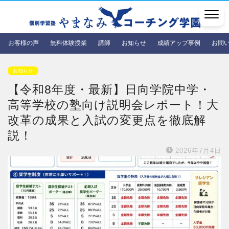
お客様の声
無料体験授業
講師
お知らせ
成績アップ事例
お問
お知らせ
【令和8年度・最新】日向学院中学・
高等学校の塾向け説明会レポート！大
改革の成果と入試の変更点を徹底解
説！
2026年7月4日