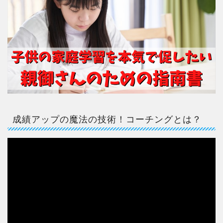
成績アップの魔法の技術！コーチングとは？
動
画
プ
レ
ー
ヤ
ー