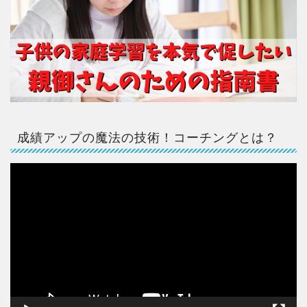
成績アップの魔法の技術！コーチングとは？
動
画
プ
レ
ー
ヤ
ー