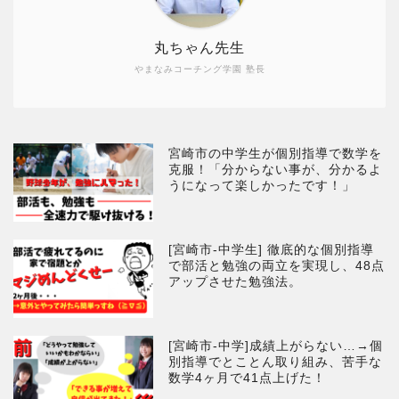
丸ちゃん先生
やまなみコーチング学園 塾長
宮崎市の中学生が個別指導で数学を
克服！「分からない事が、分かるよ
うになって楽しかったです！」
[宮崎市-中学生] 徹底的な個別指導
で部活と勉強の両立を実現し、48点
アップさせた勉強法。
[宮崎市-中学]成績上がらない…→個
別指導でとことん取り組み、苦手な
数学4ヶ月で41点上げた！