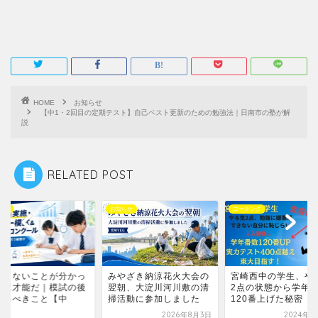
HOME
お知らせ
【中1・2回目の定期テスト】自己ベスト更新のための勉強法｜日南市の塾が解
説
RELATED POST
らせ
お知らせ
コーチング
できないことが分かっ
みやざき納涼花火大会の
宮崎西中の学生、や
」は才能だ｜模試の後
翌朝、大淀川河川敷の清
2点の状態から学年
やるべきこと【中
掃活動に参加しました
120番上げた秘密
..
2026年8月3日
2024年2