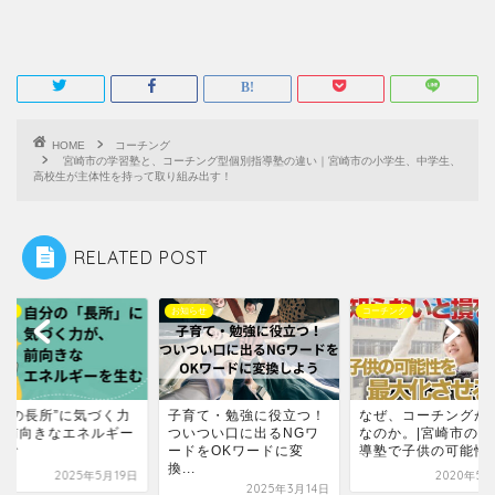
HOME
コーチング
宮崎市の学習塾と、コーチング型個別指導塾の違い｜宮崎市の小学生、中学生、
高校生が主体性を持って取り組み出す！
RELATED POST
らせ
コーチング
お知らせ
育て・勉強に役立つ！
なぜ、コーチングが必要
“自分の長所”に気づ
いつい口に出るNGワ
なのか。|宮崎市の個別指
が、前向きなエネル
ドをOKワードに変
導塾で子供の可能性を...
を生む
.
2020年5月28日
2025年5
2025年3月14日