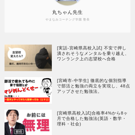
丸ちゃん先生
やまなみコーチング学園 塾長
[実話-宮崎県高校入試] 不安で押し
潰されそうなメンタルを乗り越え、
ワンランク上の志望校へ合格
[宮崎市-中学生] 徹底的な個別指導
で部活と勉強の両立を実現し、48点
アップさせた勉強法。
[宮崎県高校入試]合格率4%から8ヶ
月で合格した勉強法(英語・数学・
理科・社会)