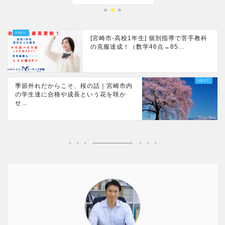
[宮崎市-高校1年生] 個別指導で苦手教科
の克服達成！（数学46点→85...
季節外れだからこそ、桜の話｜宮崎市内
の学生達に合格や成長という花を咲か
せ...