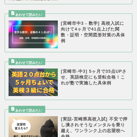
[宮崎市中3 - 数学] 高校入試に
向けて4ヶ月で41点上げた関
数・証明・空間図形対策の具体
例
[宮崎市-中3] 5ヶ月で35点UPさ
せ、英語検定にも逆転合格！こ
れが塾で実施した具体例
[実話-宮崎県高校入試] 不安で押
し潰されそうなメンタルを乗り
越え、ワンランク上の志望校へ
合格