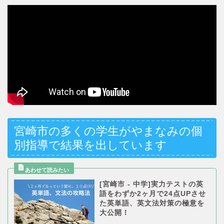
宮崎市の多くの学生がやまなみの個
別指導で結果を出しています
[宮崎市 - 中学]実力テストの英
語をわずか2ヶ月で24点UPさせ
た英単語、英文法対策の極意を
大公開！