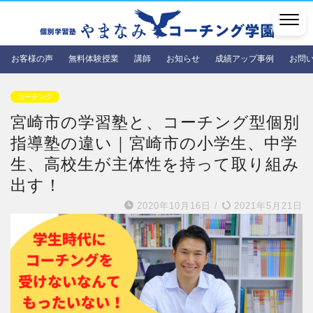
お客様の声
無料体験授業
講師
お知らせ
成績アップ事例
お問
コーチング
宮崎市の学習塾と、コーチング型個別
指導塾の違い｜宮崎市の小学生、中学
生、高校生が主体性を持って取り組み
出す！
2020年10月16日
/
2021年5月21日