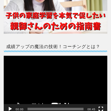
成績アップの魔法の技術！コーチングとは？
動
画
プ
レ
ー
ヤ
ー
00:00
08:45